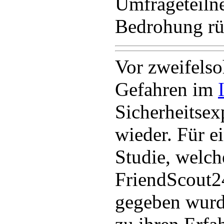
Umfrageteilne
Bedrohung rüc
Vor zweifels
Gefahren im
Sicherheitse
wieder. Für e
Studie, welch
FriendScout2
gegeben wurd