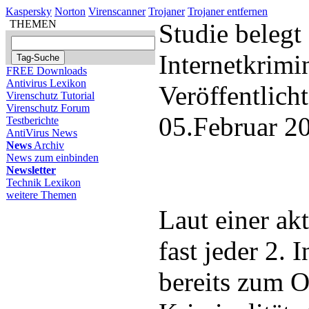
Kaspersky
Norton
Virenscanner
Trojaner
Trojaner entfernen
THEMEN
Studie belegt
Internetkrimin
FREE Downloads
Antivirus Lexikon
Veröffentlich
Virenschutz Tutorial
Virenschutz Forum
05.Februar 2
Testberichte
AntiVirus News
News
Archiv
News zum einbinden
Newsletter
Technik Lexikon
weitere Themen
Laut einer akt
fast jeder 2. 
bereits zum O