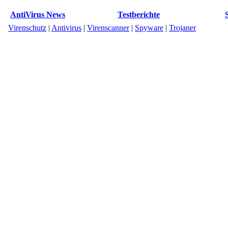
AntiVirus News
Testberichte
Virenschutz
|
Antivirus
|
Virenscanner
|
Spyware
|
Trojaner