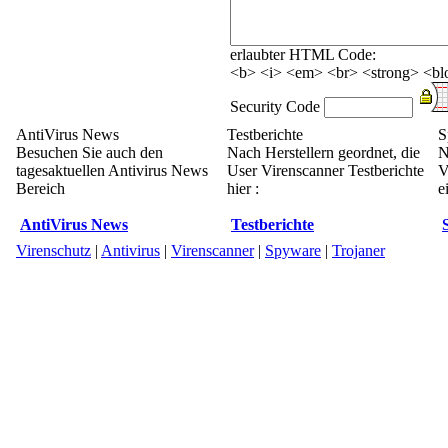
erlaubter HTML Code:
<b> <i> <em> <br> <strong> <blo
Security Code
AntiVirus News
Testberichte
S
Besuchen Sie auch den
Nach Herstellern geordnet, die
N
tagesaktuellen Antivirus News
User Virenscanner Testberichte
V
Bereich
hier :
e
AntiVirus News
Testberichte
Virenschutz
|
Antivirus
|
Virenscanner
|
Spyware
|
Trojaner