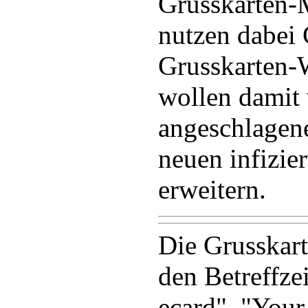
Grusskarten-M
nutzen dabei 
Grusskarten-
wollen damit 
angeschlagen
neuen infizie
erweitern.
Die Grusskart
den Betreffze
ecard", "Your