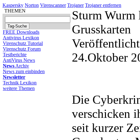
Kaspersky
Norton
Virenscanner
Trojaner
Trojaner entfernen
THEMEN
Sturm Wurm l
Grusskarten
FREE Downloads
Antivirus Lexikon
Veröffentlich
Virenschutz Tutorial
Virenschutz Forum
24.Oktober 2
Testberichte
AntiVirus News
News
Archiv
News zum einbinden
Newsletter
Technik Lexikon
weitere Themen
Die Cyberkri
verschicken 
seit kurzer Ze