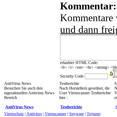
Kommentar:
Kommentare
und dann frei
erlaubter HTML Code:
<b> <i> <em> <br> <strong> <blo
Security Code
AntiVirus News
Testberichte
S
Besuchen Sie auch den
Nach Herstellern geordnet, die
N
tagesaktuellen Antivirus News
User Virenscanner Testberichte
V
Bereich
hier :
e
AntiVirus News
Testberichte
Virenschutz
|
Antivirus
|
Virenscanner
|
Spyware
|
Trojaner