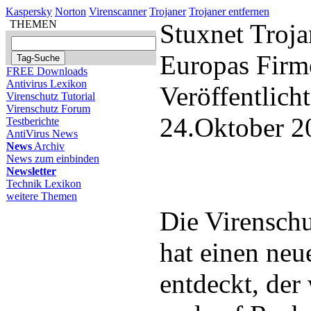
Kaspersky
Norton
Virenscanner
Trojaner
Trojaner entfernen
THEMEN
Stuxnet Troja
Europas Firm
FREE Downloads
Antivirus Lexikon
Veröffentlich
Virenschutz Tutorial
Virenschutz Forum
24.Oktober 2
Testberichte
AntiVirus News
News
Archiv
News zum einbinden
Newsletter
Technik Lexikon
weitere Themen
Die Virensch
hat einen neu
entdeckt, der 