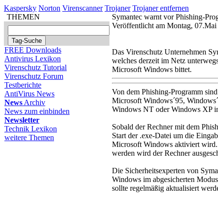
Kaspersky
Norton
Virenscanner
Trojaner
Trojaner entfernen
THEMEN
Symantec warnt vor Phishing-Pr
Veröffentlicht am Montag, 07.Ma
FREE Downloads
Das Virenschutz Unternehmen Sy
Antivirus Lexikon
welches derzeit im Netz unterwegs
Virenschutz Tutorial
Microsoft Windows bittet.
Virenschutz Forum
Testberichte
Von dem Phishing-Programm sind 
AntiVirus News
Microsoft Windows´95, Windows
News
Archiv
Windows NT oder Windows XP insta
News zum einbinden
Newsletter
Sobald der Rechner mit dem Phish
Technik Lexikon
Start der .exe-Datei um die Einga
weitere Themen
Microsoft Windows aktiviert wird.
werden wird der Rechner ausgesch
Die Sicherheitsexperten von Sym
Windows im abgesicherten Modus h
sollte regelmäßig aktualisiert we