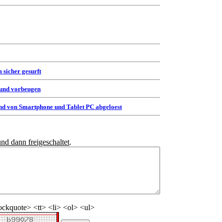
 sicher gesurft
 und vorbeugen
d von Smartphone und Tablet PC abgeloest
und dann freigeschaltet
.
ckquote> <tt> <li> <ol> <ul>