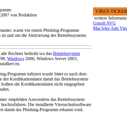
ogramm
VIREN TICKE
i 2007 von Redaktion
weitere Informati
Grisoft AVG
MacAfee Anti Vir
mantec warnt vor einem Phishing-Programm
 ist und um die Aktivierung des Betriebssystems
alle Rechner bedroht wo das
Betriebssystem
´98,
Windows
2000, Windows Server 2003,
lliert ist.
ing-Programm infiziert wurde bittet es nach dem
be der Kreditkartendaten damit das Betriebssystem
 Sollten die Kreditkartendaten nicht eingegeben
altet.
antec empfehlen Anwendern das Betriebssystem
ochzufahren. Die installierte Virenschutzsoftware
rden damit das Phishing-Programm erkannt wird.