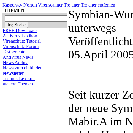
Kaspersky
Norton
Virenscanner
Trojaner
Trojaner entfernen
THEMEN
Symbian-Wur
unterwegs
FREE Downloads
Antivirus Lexikon
Veröffentlich
Virenschutz Tutorial
Virenschutz Forum
05.April 200
Testberichte
AntiVirus News
News
Archiv
News zum einbinden
Newsletter
Technik Lexikon
weitere Themen
Seit kurzer Ze
der neue Sy
Mabir.A im Ne