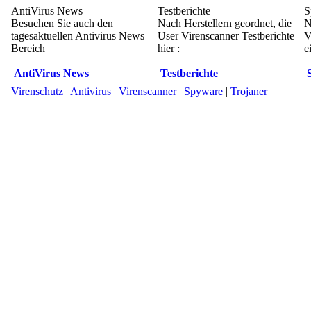
AntiVirus News
Testberichte
S
Besuchen Sie auch den
Nach Herstellern geordnet, die
N
tagesaktuellen Antivirus News
User Virenscanner Testberichte
V
Bereich
hier :
e
AntiVirus News
Testberichte
Virenschutz
|
Antivirus
|
Virenscanner
|
Spyware
|
Trojaner