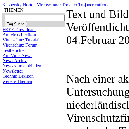
Kaspersky
Norton
Virenscanner
Trojaner
Trojaner entfernen
THEMEN
Text und Bild
Veröffentlich
FREE Downloads
Antivirus Lexikon
04.Februar 2
Virenschutz Tutorial
Virenschutz Forum
Testberichte
AntiVirus News
News
Archiv
News zum einbinden
Newsletter
Nach einer ak
Technik Lexikon
weitere Themen
Untersuchung
niederländisc
Virenschutzf