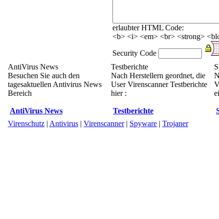
erlaubter HTML Code:
<b> <i> <em> <br> <strong> <blo
Security Code
AntiVirus News
Testberichte
S
Besuchen Sie auch den
Nach Herstellern geordnet, die
N
tagesaktuellen Antivirus News
User Virenscanner Testberichte
V
Bereich
hier :
e
AntiVirus News
Testberichte
Virenschutz
|
Antivirus
|
Virenscanner
|
Spyware
|
Trojaner