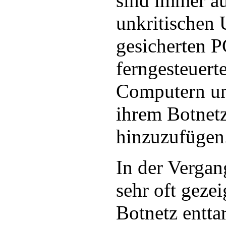
sind immer a
unkritischen 
gesicherten P
ferngesteuert
Computern u
ihrem Botnet
hinzuzufügen
In der Vergan
sehr oft geze
Botnetz entta