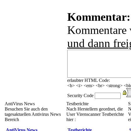
Kommentar:
Kommentare
und dann frei
erlaubter HTML Code:
<b> <i> <em> <br> <strong> <blo
Security Code
AntiVirus News
Testberichte
S
Besuchen Sie auch den
Nach Herstellern geordnet, die
N
tagesaktuellen Antivirus News
User Virenscanner Testberichte
V
Bereich
hier :
e
AntiVirus News
Testberichte