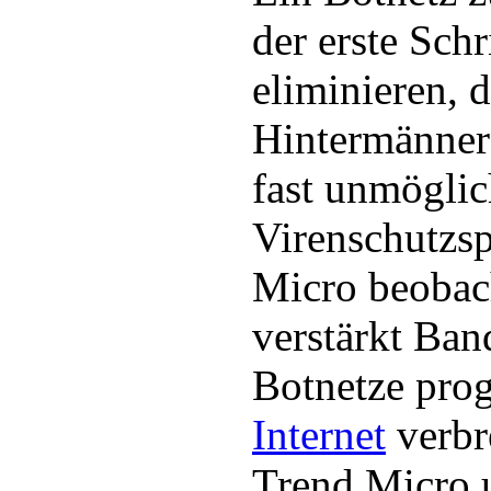
der erste Schr
eliminieren, 
Hintermänner 
fast unmöglic
Virenschutzsp
Micro beobach
verstärkt Ban
Botnetze pro
Internet
verbre
Trend Micro u