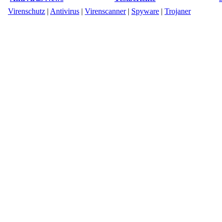
Virenschutz
|
Antivirus
|
Virenscanner
|
Spyware
|
Trojaner