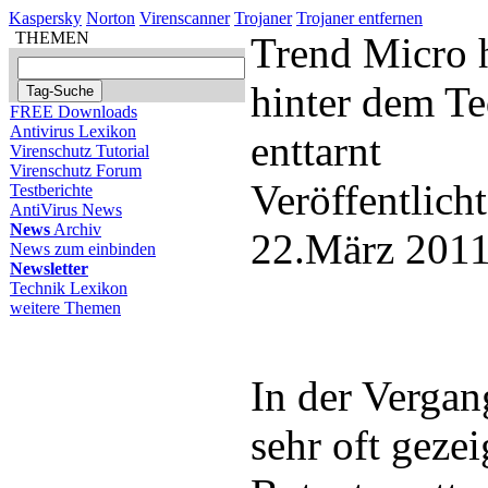
Kaspersky
Norton
Virenscanner
Trojaner
Trojaner entfernen
THEMEN
Trend Micro h
hinter dem Te
FREE Downloads
Antivirus Lexikon
enttarnt
Virenschutz Tutorial
Virenschutz Forum
Veröffentlich
Testberichte
AntiVirus News
News
Archiv
22.März 2011
News zum einbinden
Newsletter
Technik Lexikon
weitere Themen
In der Vergan
sehr oft geze