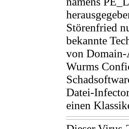
namens PE_
herausgegeben
Störenfried n
bekannte Tec
von Domain-A
Wurms Confic
Schadsoftwar
Datei-Infecto
einen Klassik
Dieser Virus-