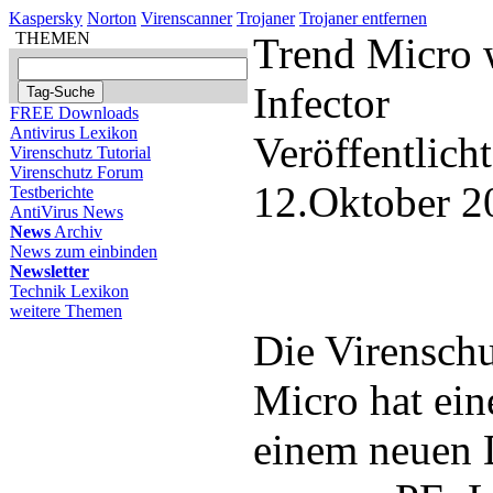
Kaspersky
Norton
Virenscanner
Trojaner
Trojaner entfernen
THEMEN
Trend Micro 
Infector
FREE Downloads
Antivirus Lexikon
Veröffentlich
Virenschutz Tutorial
Virenschutz Forum
12.Oktober 2
Testberichte
AntiVirus News
News
Archiv
News zum einbinden
Newsletter
Technik Lexikon
weitere Themen
Die Virensch
Micro hat ei
einem neuen D