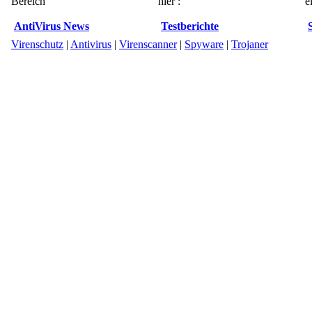
Bereich
hier :
e
AntiVirus News
Testberichte
Virenschutz
|
Antivirus
|
Virenscanner
|
Spyware
|
Trojaner