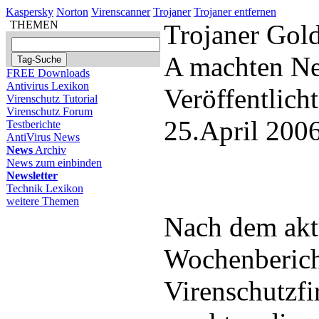
Kaspersky
Norton
Virenscanner
Trojaner
Trojaner entfernen
THEMEN
Trojaner Gol
A machten Ne
FREE Downloads
Antivirus Lexikon
Veröffentlich
Virenschutz Tutorial
Virenschutz Forum
25.April 200
Testberichte
AntiVirus News
News
Archiv
News zum einbinden
Newsletter
Technik Lexikon
weitere Themen
Nach dem akt
Wochenberich
Virenschutzf