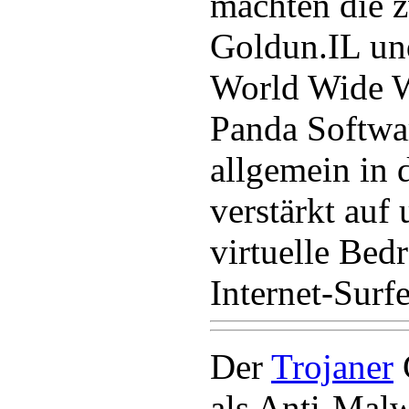
machten die z
Goldun.IL un
World Wide W
Panda Softwa
allgemein in 
verstärkt auf 
virtuelle Bed
Internet-Surfe
Der
Trojaner
G
als Anti-Malw