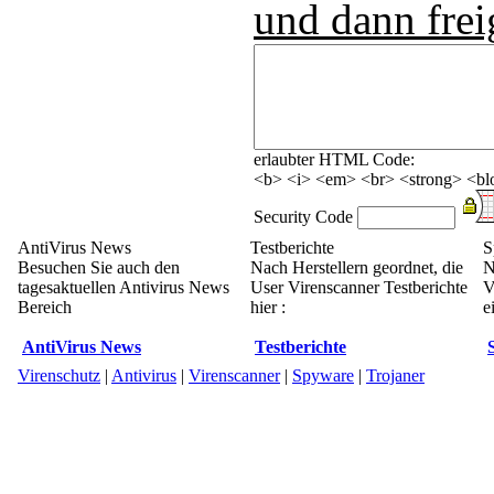
und dann frei
erlaubter HTML Code:
<b> <i> <em> <br> <strong> <blo
Security Code
AntiVirus News
Testberichte
S
Besuchen Sie auch den
Nach Herstellern geordnet, die
N
tagesaktuellen Antivirus News
User Virenscanner Testberichte
V
Bereich
hier :
e
AntiVirus News
Testberichte
Virenschutz
|
Antivirus
|
Virenscanner
|
Spyware
|
Trojaner