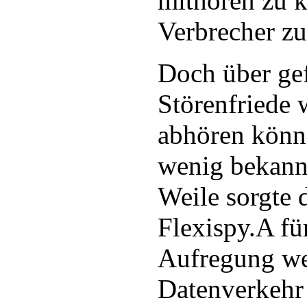
mithören zu 
Verbrecher zu
Doch über gef
Störenfriede
abhören könne
wenig bekannt
Weile sorgte 
Flexispy.A fü
Aufregung wei
Datenverkehr