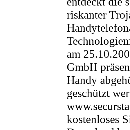
entdeckt die s
riskanter Troj
Handytelefon
Technologiem
am 25.10.2006
GmbH präsent
Handy abgehö
geschützt we
www.secursta
kostenloses S