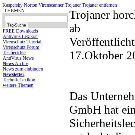
Kaspersky
Norton
Virenscanner
Trojaner
Trojaner entfernen
THEMEN
Trojaner horc
ab
FREE Downloads
Antivirus Lexikon
Veröffentlich
Virenschutz Tutorial
Virenschutz Forum
17.Oktober 2
Testberichte
AntiVirus News
News
Archiv
News zum einbinden
Newsletter
Technik Lexikon
weitere Themen
Das Unterneh
GmbH hat ein
Sicherheitsle