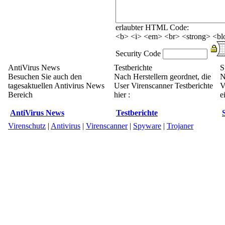
erlaubter HTML Code:
<b> <i> <em> <br> <strong> <blo
Security Code
AntiVirus News
Testberichte
S
Besuchen Sie auch den
Nach Herstellern geordnet, die
N
tagesaktuellen Antivirus News
User Virenscanner Testberichte
V
Bereich
hier :
e
AntiVirus News
Testberichte
Virenschutz
|
Antivirus
|
Virenscanner
|
Spyware
|
Trojaner