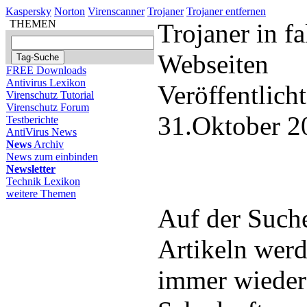
Kaspersky
Norton
Virenscanner
Trojaner
Trojaner entfernen
THEMEN
Trojaner in f
Webseiten
FREE Downloads
Antivirus Lexikon
Veröffentlich
Virenschutz Tutorial
Virenschutz Forum
31.Oktober 2
Testberichte
AntiVirus News
News
Archiv
News zum einbinden
Newsletter
Technik Lexikon
weitere Themen
Auf der Such
Artikeln werd
immer wieder 