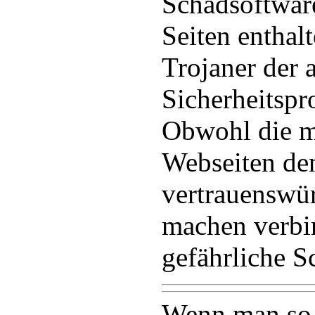
Schadsoftware
Seiten enthalt
Trojaner der a
Sicherheitspr
Obwohl die m
Webseiten de
vertrauenswü
machen verbir
gefährliche S
Wenn man so