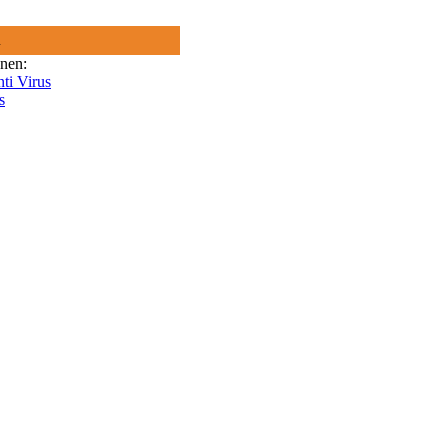
R
onen:
nti Virus
s