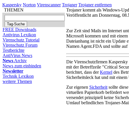
Kaspersky
Norton
Virenscanner
Trojaner
Trojaner entfernen
THEMEN
Trojaner kommt als Windows-Upd
Veröffentlicht am Donnerstag, 0
FREE Downloads
Zur Zeit sind Mails im Internet 
Antivirus Lexikon
Microsoft kommen und mit einem
Virenschutz Tutorial
Dateianhang ist nicht ein Update e
Virenschutz Forum
Namen Agent.FDA und sollte auf k
Testberichte
AntiVirus News
News
Archiv
Die Virenschutzfirmen Kaspersky 
News zum einbinden
mit der Betreffzeile "Critical Secu
Newsletter
berichtet, dass der
Kernel
des Betr
Technik Lexikon
Sicherheitsleck hat und mit eine
weitere Themen
Zur eigenen
Sicherheit
sollte diese
virtuellen Papierkorb befördert 
versendet prinzipiell keine Sicher
Umlauf befindlichen Trojaner-Mai