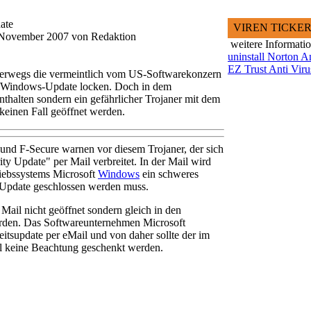
ate
VIREN TICKE
8.November 2007 von Redaktion
weitere Informati
uninstall Norton A
EZ Trust Anti Viru
unterwegs die vermeintlich vom US-Softwarekonzern
 Windows-Update locken. Doch in dem
nthalten sondern ein gefährlicher Trojaner mit dem
einen Fall geöffnet werden.
und F-Secure warnen vor diesem Trojaner, der sich
rity Update" per Mail verbreitet. In der Mail wird
iebssystems Microsoft
Windows
ein schweres
m Update geschlossen werden muss.
 Mail nicht geöffnet sondern gleich in den
werden. Das Softwareunternehmen Microsoft
heitsupdate per eMail und von daher sollte der im
l keine Beachtung geschenkt werden.