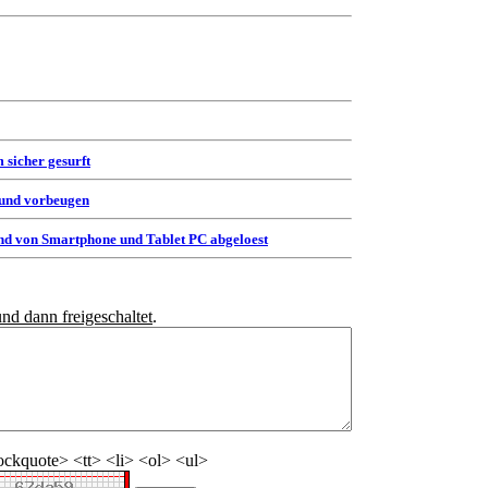
 sicher gesurft
 und vorbeugen
d von Smartphone und Tablet PC abgeloest
und dann freigeschaltet
.
ckquote> <tt> <li> <ol> <ul>