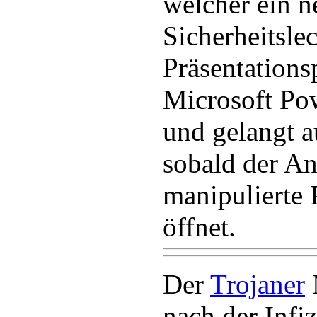
welcher ein n
Sicherheitsle
Präsentation
Microsoft Po
und gelangt a
sobald der A
manipulierte
öffnet.
Der
Trojaner
nach der Infi