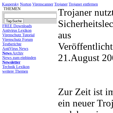
Kaspersky
Norton
Virenscanner
Trojaner
Trojaner entfernen
THEMEN
Trojaner nutz
Sicherheitsle
FREE Downloads
Antivirus Lexikon
aus
Virenschutz Tutorial
Virenschutz Forum
Veröffentlich
Testberichte
AntiVirus News
News
Archiv
21.August 20
News zum einbinden
Newsletter
Technik Lexikon
weitere Themen
Zur Zeit ist
ein neuer Tro