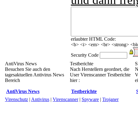
erlaubter HTML Code:
<b> <i> <em> <br> <strong> <blo
Security Code
AntiVirus News
Testberichte
S
Besuchen Sie auch den
Nach Herstellern geordnet, die
N
tagesaktuellen Antivirus News
User Virenscanner Testberichte
V
Bereich
hier :
e
AntiVirus News
Testberichte
Virenschutz
|
Antivirus
|
Virenscanner
|
Spyware
|
Trojaner