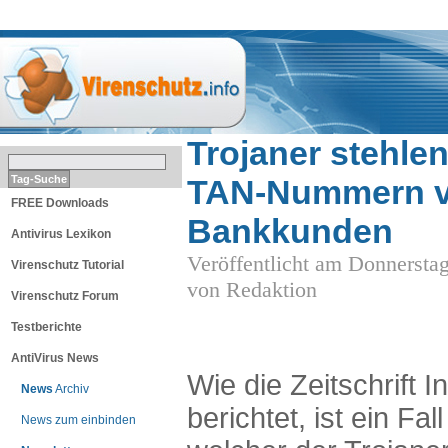
THEMEN
Trojaner stehle
TAN-Nummern 
FREE Downloads
Bankkunden
Antivirus Lexikon
Veröffentlicht am Donnersta
Virenschutz Tutorial
von Redaktion
Virenschutz Forum
Testberichte
AntiVirus News
Wie die Zeitschrift I
News
Archiv
berichtet, ist ein Fal
News zum einbinden