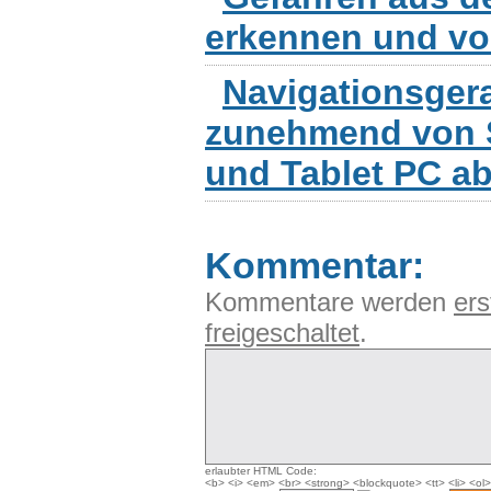
erkennen und v
Navigationsger
zunehmend von 
und Tablet PC a
Kommentar:
Kommentare werden
ers
freigeschaltet
.
erlaubter HTML Code:
<b> <i> <em> <br> <strong> <blockquote> <tt> <li> <ol>