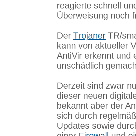
reagierte schnell un
Überweisung noch fr
Der
Trojaner
TR/smal
kann von aktueller 
AntiVir erkennt und 
unschädlich gemach
Derzeit sind zwar nu
dieser neuen digita
bekannt aber der A
sich durch regelmä
Updates sowie durch
einer
Firewall
und ei