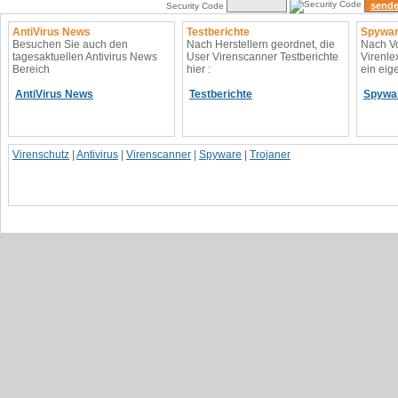
Security Code
AntiVirus News
Testberichte
Spywar
Besuchen Sie auch den
Nach Herstellern geordnet, die
Nach Vo
tagesaktuellen Antivirus News
User Virenscanner Testberichte
Virenle
Bereich
hier :
ein eig
AntiVirus News
Testberichte
Spywa
Virenschutz
|
Antivirus
|
Virenscanner
|
Spyware
|
Trojaner