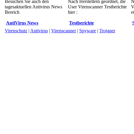
Besuchen Sie auch den
Nach Herstellern geordnet, die
N
tagesaktuellen Antivirus News
User Virenscanner Testberichte
V
Bereich
hier :
e
AntiVirus News
Testberichte
Virenschutz
|
Antivirus
|
Virenscanner
|
Spyware
|
Trojaner