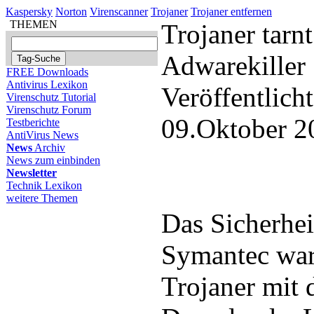
Kaspersky
Norton
Virenscanner
Trojaner
Trojaner entfernen
THEMEN
Trojaner tarnt
Adwarekiller
FREE Downloads
Antivirus Lexikon
Veröffentlich
Virenschutz Tutorial
Virenschutz Forum
09.Oktober 2
Testberichte
AntiVirus News
News
Archiv
News zum einbinden
Newsletter
Technik Lexikon
weitere Themen
Das Sicherhe
Symantec war
Trojaner mit