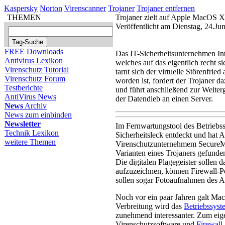
Kaspersky
Norton
Virenscanner
Trojaner
Trojaner entfernen
THEMEN
Trojaner zielt auf Apple MacOS X
Veröffentlicht am Dienstag, 24.Ju
FREE Downloads
Das IT-Sicherheitsunternehmen Int
Antivirus Lexikon
welches auf das eigentlich recht 
Virenschutz Tutorial
tarnt sich der virtuelle Störenfrie
Virenschutz Forum
worden ist, fordert der Trojaner 
Testberichte
und führt anschließend zur Weite
AntiVirus News
der Datendieb an einen Server.
News
Archiv
News zum einbinden
Newsletter
Im Fernwartungstool des Betrieb
Technik Lexikon
Sicherheitsleck entdeckt und hat A
weitere Themen
Virenschutzunternehmem SecureMac
Varianten eines Trojaners gefunden
Die digitalen Plagegeister sollen 
aufzuzeichnen, können Firewall-P
sollen sogar Fotoaufnahmen des A
Noch vor ein paar Jahren galt MacO
Verbreitung wird das
Betriebssyst
zunehmend interessanter. Zum ei
Virenschutzsoftware und
Firewall