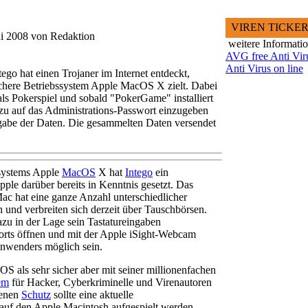
VIREN TICKE
ni 2008 von Redaktion
weitere Informati
AVG free Anti Vir
Anti Virus on line
ego hat einen Trojaner im Internet entdeckt,
sichere Betriebssystem Apple MacOS X zielt. Dabei
d als Pokerspiel und sobald "PokerGame" installiert
dazu auf das Administrations-Passwort einzugeben
rgabe der Daten. Die gesammelten Daten versendet
ssystems Apple
MacOS
X hat
Intego
ein
pple darüber bereits in Kenntnis gesetzt. Das
 hat eine ganze Anzahl unterschiedlicher
 und verbreiten sich derzeit über Tauschbörsen.
dazu in der Lage sein Tastatureingaben
orts öffnen und mit der Apple iSight-Webcam
nwenders möglich sein.
S als sehr sicher aber mit seiner millionenfachen
em
für Hacker, Cyberkriminelle und Virenautoren
genen
Schutz
sollte eine aktuelle
auf den Apple Macintosh aufgespielt werden.