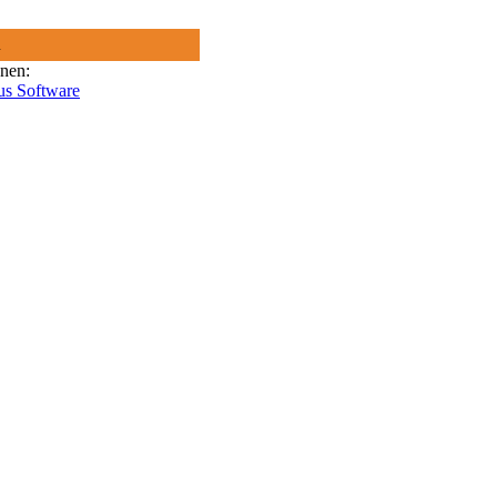
R
onen:
us Software