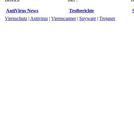
AntiVirus News
Testberichte
Virenschutz
|
Antivirus
|
Virenscanner
|
Spyware
|
Trojaner