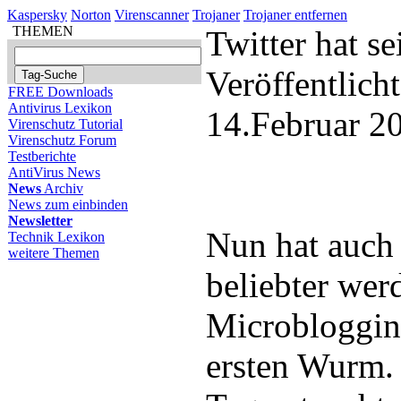
Kaspersky
Norton
Virenscanner
Trojaner
Trojaner entfernen
THEMEN
Twitter hat s
Veröffentlich
FREE Downloads
Antivirus Lexikon
14.Februar 2
Virenschutz Tutorial
Virenschutz Forum
Testberichte
AntiVirus News
News
Archiv
News zum einbinden
Newsletter
Nun hat auch 
Technik Lexikon
weitere Themen
beliebter wer
Microblogging
ersten Wurm. 