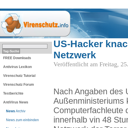
THEMEN
US-Hacker knac
Netzwerk
FREE Downloads
Veröffentlicht am Freitag, 
Antivirus Lexikon
Virenschutz Tutorial
Virenschutz Forum
Nach Angaben des 
Testberichte
Außenministeriums 
AntiVirus News
Computerfachleute 
News
Archiv
innerhalb vin 48 St
News zum einbinden