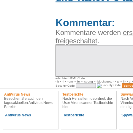
Kommentar:
Kommentare werden
ers
freigeschaltet
.
erlaubter HTML Code:
<b> <i> <em> <br> <strong> <blockquote> <tt> <li> <ol>
Security Code
AntiVirus News
Testberichte
Spywar
Besuchen Sie auch den
Nach Herstellern geordnet, die
Nach Vo
tagesaktuellen Antivirus News
User Virenscanner Testberichte
Virenle
Bereich
hier :
ein eig
AntiVirus News
Testberichte
Spywa