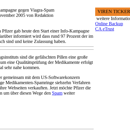
-Kampagne gegen Viagra-Spam
VIREN TICKE
November 2005 von Redaktion
weitere Informati
Online Backup
CA eTrust
Pfizer gab heute den Start einer Info-Kampagne
rüber informiert wird dass rund 97 Prozent der im
lsch sind und keine Zulassung haben.
sinstituts sind die gefälschten Pillen eine große
aum eine Qualitätsprüfung der Medikamente erfolgt
al sehr nahe kommen.
zer gemeinsam mit dem US-Softwarekonzern
tige Medikamenten-Spamringe siebzehn Verfahren
 ihre Webseiten verkauften. Jetzt möchte Pfizer die
gen um über diesen Wege den
Spam
weiter