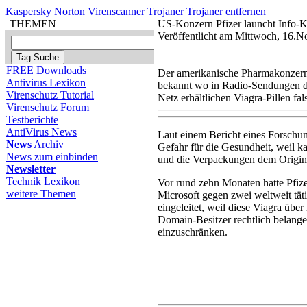
Kaspersky
Norton
Virenscanner
Trojaner
Trojaner entfernen
THEMEN
US-Konzern Pfizer launcht Info
Veröffentlicht am Mittwoch, 16.
FREE Downloads
Der amerikanische Pharmakonzern 
Antivirus Lexikon
bekannt wo in Radio-Sendungen da
Virenschutz Tutorial
Netz erhältlichen Viagra-Pillen fa
Virenschutz Forum
Testberichte
AntiVirus News
Laut einem Bericht eines Forschung
News
Archiv
Gefahr für die Gesundheit, weil k
News zum einbinden
und die Verpackungen dem Origin
Newsletter
Technik Lexikon
Vor rund zehn Monaten hatte Pfi
weitere Themen
Microsoft gegen zwei weltweit tä
eingeleitet, weil diese Viagra über
Domain-Besitzer rechtlich belan
einzuschränken.