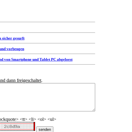
 sicher gesurft
 und vorbeugen
d von Smartphone und Tablet PC abgeloest
und dann freigeschaltet
.
ckquote> <tt> <li> <ol> <ul>