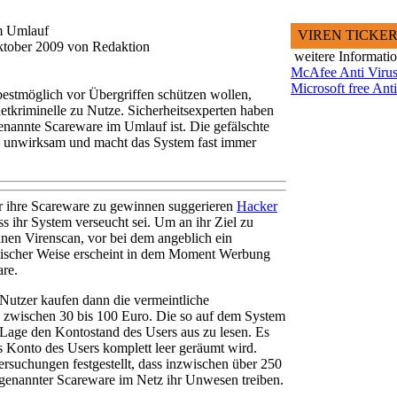
m Umlauf
VIREN TICKE
ktober 2009 von Redaktion
weitere Informati
McAfee Anti Virus
Microsoft free Ant
bestmöglich vor Übergriffen schützen wollen,
etkriminelle zu Nutze. Sicherheitsexperten haben
genannte Scareware im Umlauf ist. Die gefälschte
lig unwirksam und macht das System fast immer
r ihre Scareware zu gewinnen suggerieren
Hacker
s ihr System verseucht sei. Um an ihr Ziel zu
einen Virenscan, vor bei dem angeblich ein
tischer Weise erscheint in dem Moment Werbung
are.
t Nutzer kaufen dann die vermeintliche
is zwischen 30 bis 100 Euro. Die so auf dem System
er Lage den Kontostand des Users aus zu lesen. Es
as Konto des Users komplett leer geräumt wird.
ersuchungen festgestellt, dass inzwischen über 250
 genannter Scareware im Netz ihr Unwesen treiben.