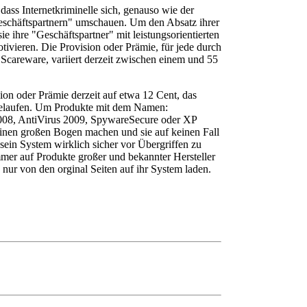
dass Internetkriminelle sich, genauso wie der
Geschäftspartnern" umschauen. Um den Absatz ihrer
e ihre "Geschäftspartner" mit leistungsorientierten
vieren. Die Provision oder Prämie, für jede durch
e Scareware, variiert derzeit zwischen einem und 55
sion oder Prämie derzeit auf etwa 12 Cent, das
 belaufen. Um Produkte mit dem Namen:
08, AntiVirus 2009, SpywareSecure oder XP
 einen großen Bogen machen und sie auf keinen Fall
sein System wirklich sicher vor Übergriffen zu
mmer auf Produkte großer und bekannter Hersteller
 nur von den orginal Seiten auf ihr System laden.