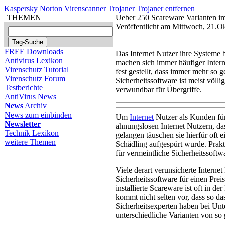
Kaspersky
Norton
Virenscanner
Trojaner
Trojaner entfernen
THEMEN
Ueber 250 Scareware Varianten i
Veröffentlicht am Mittwoch, 21.O
FREE Downloads
Das Internet Nutzer ihre Systeme 
Antivirus Lexikon
machen sich immer häufiger Intern
Virenschutz Tutorial
fest gestellt, dass immer mehr so 
Virenschutz Forum
Sicherheitssoftware ist meist völ
Testberichte
verwundbar für Übergriffe.
AntiVirus News
News
Archiv
News zum einbinden
Um
Internet
Nutzer als Kunden fü
Newsletter
ahnungslosen Internet Nutzern, das
Technik Lexikon
gelangen täuschen sie hierfür oft 
weitere Themen
Schädling aufgespürt wurde. Prak
für vermeintliche Sicherheitssoftw
Viele derart verunsicherte Interne
Sicherheitssoftware für einen Pre
installierte Scareware ist oft in d
kommt nicht selten vor, dass so d
Sicherheitsexperten haben bei Unt
unterschiedliche Varianten von so