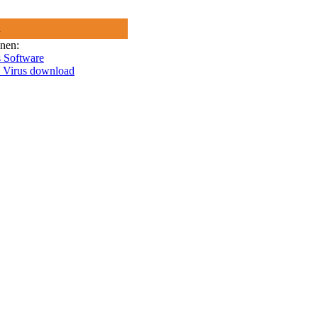
R
onen:
 Software
i Virus download