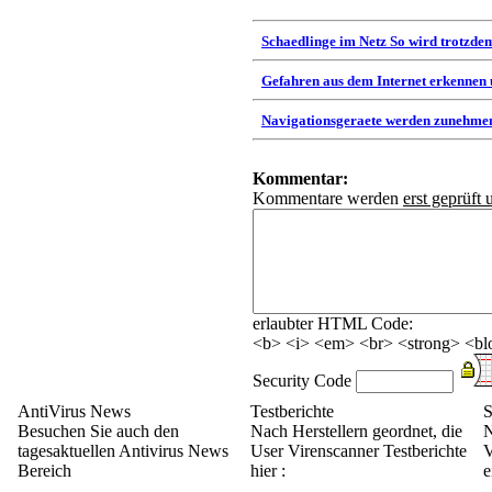
Schaedlinge im Netz So wird trotzdem
Gefahren aus dem Internet erkennen
Navigationsgeraete werden zunehmen
Kommentar:
Kommentare werden
erst geprüft 
erlaubter HTML Code:
<b> <i> <em> <br> <strong> <blo
Security Code
AntiVirus News
Testberichte
S
Besuchen Sie auch den
Nach Herstellern geordnet, die
N
tagesaktuellen Antivirus News
User Virenscanner Testberichte
V
Bereich
hier :
e