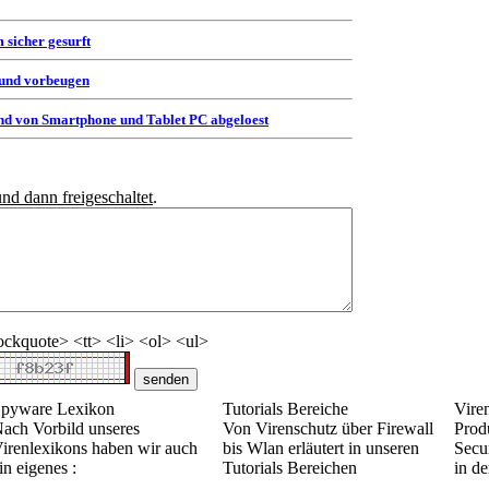
 sicher gesurft
 und vorbeugen
d von Smartphone und Tablet PC abgeloest
und dann freigeschaltet
.
ckquote> <tt> <li> <ol> <ul>
pyware Lexikon
Tutorials Bereiche
Vire
ach Vorbild unseres
Von Virenschutz über Firewall
Prod
irenlexikons haben wir auch
bis Wlan erläutert in unseren
Secur
in eigenes :
Tutorials Bereichen
in de