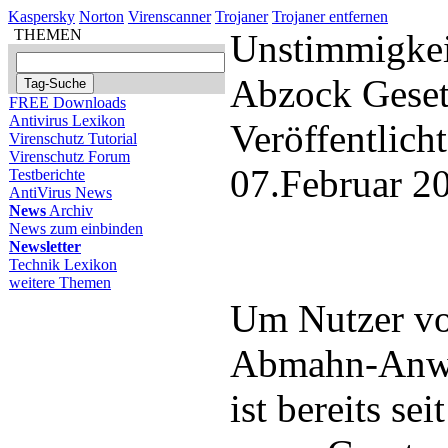
Kaspersky
Norton
Virenscanner
Trojaner
Trojaner entfernen
THEMEN
Unstimmigkei
Abzock Geset
FREE Downloads
Antivirus Lexikon
Veröffentlich
Virenschutz Tutorial
Virenschutz Forum
07.Februar 2
Testberichte
AntiVirus News
News
Archiv
News zum einbinden
Newsletter
Technik Lexikon
weitere Themen
Um Nutzer vo
Abmahn-Anwä
ist bereits sei