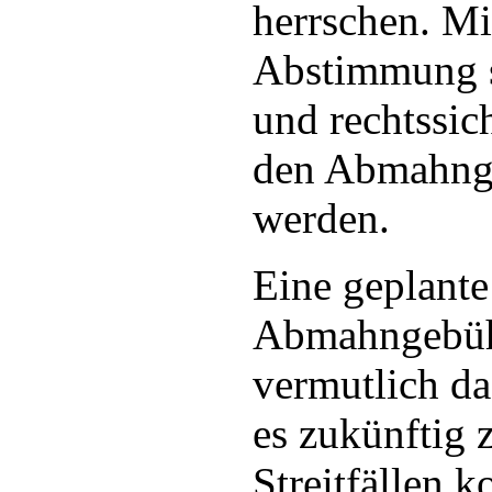
herrschen. Mi
Abstimmung s
und rechtssic
den Abmahnge
werden.
Eine geplant
Abmahngebüh
vermutlich da
es zukünftig 
Streitfällen 