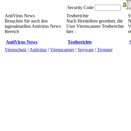
Security Code
AntiVirus News
Testberichte
S
Besuchen Sie auch den
Nach Herstellern geordnet, die
N
tagesaktuellen Antivirus News
User Virenscanner Testberichte
V
Bereich
hier :
e
AntiVirus News
Testberichte
Virenschutz
|
Antivirus
|
Virenscanner
|
Spyware
|
Trojaner