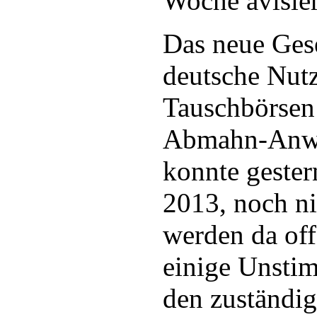
Woche avisier
Das neue Ges
deutsche Nut
Tauschbörsen
Abmahn-Anwäl
konnte gester
2013, noch ni
werden da of
einige Unstim
den zuständig