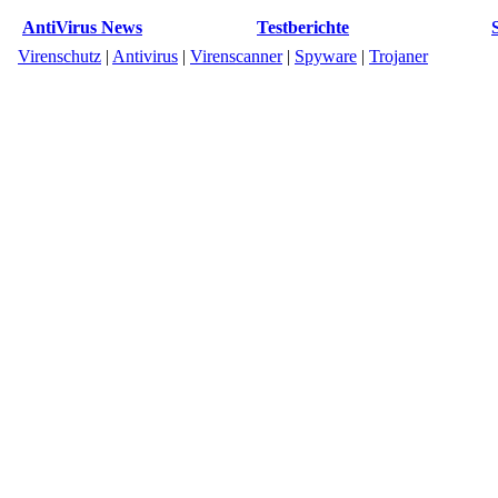
AntiVirus News
Testberichte
Virenschutz
|
Antivirus
|
Virenscanner
|
Spyware
|
Trojaner