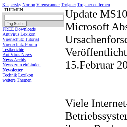
Kaspersky
Norton
Virenscanner
Trojaner
Trojaner entfernen
THEMEN
Update MS10 
Microsoft Ab
FREE Downloads
Antivirus Lexikon
Ursachenfors
Virenschutz Tutorial
Virenschutz Forum
Veröffentlich
Testberichte
AntiVirus News
News
Archiv
15.Februar 2
News zum einbinden
Newsletter
Technik Lexikon
weitere Themen
Viele Internet
Betriebssyst