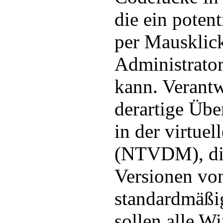
die ein potent
per Mausklic
Administrator
kann. Verantw
derartige Über
in der virtu
(NTVDM), die
Versionen v
standardmäßig 
sollen alle 