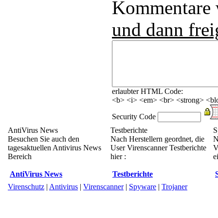
Kommentare
und dann frei
erlaubter HTML Code:
<b> <i> <em> <br> <strong> <blo
Security Code
AntiVirus News
Testberichte
S
Besuchen Sie auch den
Nach Herstellern geordnet, die
N
tagesaktuellen Antivirus News
User Virenscanner Testberichte
V
Bereich
hier :
e
AntiVirus News
Testberichte
Virenschutz
|
Antivirus
|
Virenscanner
|
Spyware
|
Trojaner