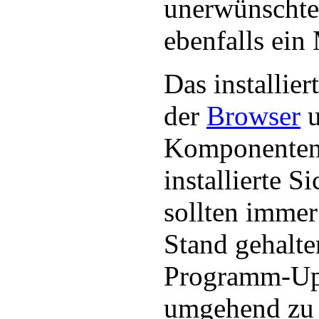
unerwünschten
ebenfalls ein
Das installier
der
Browser
u
Komponenten
installierte S
sollten immer
Stand gehalte
Programm-Upd
umgehend zu i