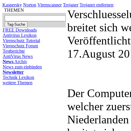
Kaspersky
Norton
Virenscanner
Trojaner
Trojaner entfernen
THEMEN
Verschluesse
breitet sich w
FREE Downloads
Antivirus Lexikon
Veröffentlich
Virenschutz Tutorial
Virenschutz Forum
17.August 20
Testberichte
AntiVirus News
News
Archiv
News zum einbinden
Newsletter
Technik Lexikon
weitere Themen
Der Computer
welcher zuers
Niederlanden