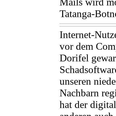
Mails wird m
Tatanga-Botne
Internet-Nutz
vor dem Comp
Dorifel gewar
Schadsoftware
unseren niede
Nachbarn regis
hat der digita