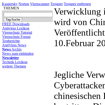
Kaspersky
Norton
Virenscanner
Trojaner
Trojaner entfernen
THEMEN
Verwicklung 
wird von Chin
FREE Downloads
Antivirus Lexikon
Veröffentlich
Virenschutz Tutorial
Virenschutz Forum
10.Februar 2
Testberichte
AntiVirus News
News
Archiv
News zum einbinden
Newsletter
Technik Lexikon
weitere Themen
Jegliche Verw
Cyberattacken
chinesischen