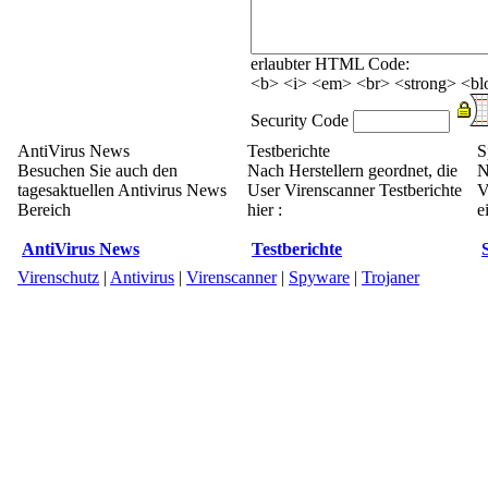
erlaubter HTML Code:
<b> <i> <em> <br> <strong> <blo
Security Code
AntiVirus News
Testberichte
S
Besuchen Sie auch den
Nach Herstellern geordnet, die
N
tagesaktuellen Antivirus News
User Virenscanner Testberichte
V
Bereich
hier :
e
AntiVirus News
Testberichte
Virenschutz
|
Antivirus
|
Virenscanner
|
Spyware
|
Trojaner