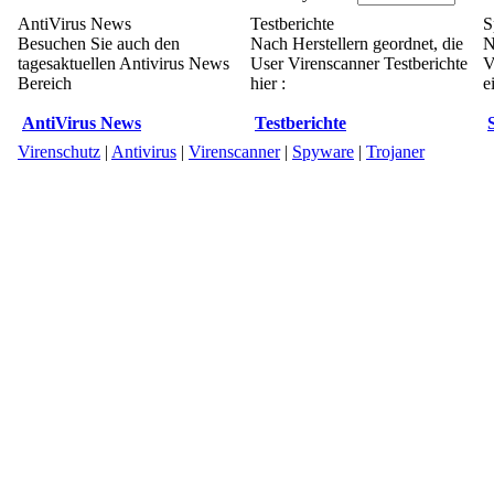
AntiVirus News
Testberichte
S
Besuchen Sie auch den
Nach Herstellern geordnet, die
N
tagesaktuellen Antivirus News
User Virenscanner Testberichte
V
Bereich
hier :
e
AntiVirus News
Testberichte
Virenschutz
|
Antivirus
|
Virenscanner
|
Spyware
|
Trojaner