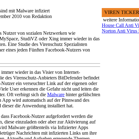
ind mit Malware infiziert
VIREN TICKE
vember 2010 von Redaktion
weitere Informati
House Call Anti Vi
Norton Anti Virus
ass Nutzer von sozialen Netzwerken wie
, MySpace, StudiVZ oder Xing immer wieder in das
ten. Eine Studie des Virenschutz Spezialisten
ner eines jeden Fünften Facebook-Nutzers von
 immer wieder in das Visier von Internet-
die des Virenschutz-Anbieters BitDefender befindet
-Nutzer ein verseuchter Link auf der eigenen oder
ele User erkennen die Gefahr nicht und leiten die
r. Oft verbirgt sich die
Malware
hinter gefälschten
n App wird automatisch auf der Pinnwand des
dieser die Anwendung installiert hat.
dass Facebook-Nutzer aufgefordert werden die
 diese einzuladen oder aber zur Aktivierung auf
ird Malware größtenteils via Infizierter Apps
-Betrüger Nachrichten mit infizierten Links um ihre
gen. Aktuelle und Aufsehen erregende Themen