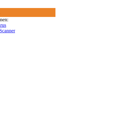
R
onen:
rus
 Scanner