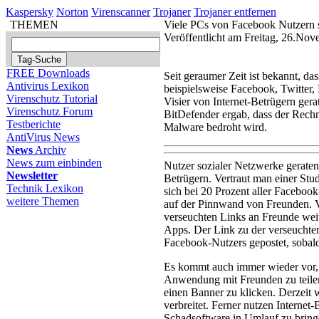
Kaspersky
Norton
Virenscanner
Trojaner
Trojaner entfernen
THEMEN
Viele PCs von Facebook Nutzern s
Veröffentlicht am Freitag, 26.No
FREE Downloads
Seit geraumer Zeit ist bekannt, d
Antivirus Lexikon
beispielsweise Facebook, Twitter
Virenschutz Tutorial
Visier von Internet-Betrügern gera
Virenschutz Forum
BitDefender ergab, dass der Rech
Testberichte
Malware bedroht wird.
AntiVirus News
News
Archiv
News zum einbinden
Nutzer sozialer Netzwerke geraten
Newsletter
Betrügern. Vertraut man einer Stu
Technik Lexikon
sich bei 20 Prozent aller Facebook
weitere Themen
auf der Pinnwand von Freunden. Vi
verseuchten Links an Freunde weite
Apps. Der Link zu der verseuchte
Facebook-Nutzers gepostet, sobald 
Es kommt auch immer wieder vor, 
Anwendung mit Freunden zu teilen,
einen Banner zu klicken. Derzeit w
verbreitet. Ferner nutzen Internet
Schadsoftware in Umlauf zu brin