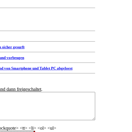
 sicher gesurft
 und vorbeugen
d von Smartphone und Tablet PC abgeloest
und dann freigeschaltet
.
ckquote> <tt> <li> <ol> <ul>