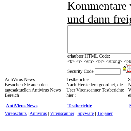
Kommentare
und dann frei
erlaubter HTML Code:
<b> <i> <em> <br> <strong> <blo
Security Code
AntiVirus News
Testberichte
S
Besuchen Sie auch den
Nach Herstellern geordnet, die
N
tagesaktuellen Antivirus News
User Virenscanner Testberichte
V
Bereich
hier :
e
AntiVirus News
Testberichte
Virenschutz
|
Antivirus
|
Virenscanner
|
Spyware
|
Trojaner