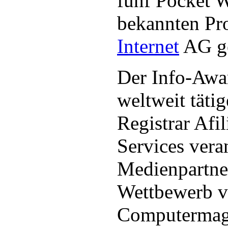
fünf Pocket 
bekannten Pr
Internet
AG g
Der Info-Awa
weltweit täti
Registrar Afi
Services veran
Medienpartne
Wettbewerb 
Computermaga