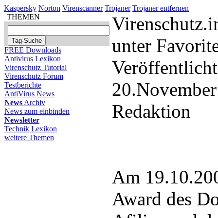
Kaspersky
Norton
Virenscanner
Trojaner
Trojaner entfernen
THEMEN
Virenschutz.i
unter Favorit
FREE Downloads
Antivirus Lexikon
Veröffentlich
Virenschutz Tutorial
Virenschutz Forum
20.November
Testberichte
AntiVirus News
News
Archiv
Redaktion
News zum einbinden
Newsletter
Technik Lexikon
weitere Themen
Am 19.10.2006
Award des Do