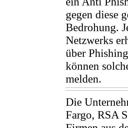
ein Anti Phis
gegen diese g
Bedrohung. J
Netzwerks erh
über Phishin
können solche
melden.
Die Unterneh
Fargo, RSA S
Firmen aus 