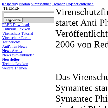
Kaspersky
Norton
Virenscanner
Trojaner
Trojaner entfernen
THEMEN
Virenschutzf
startet Anti 
FREE Downloads
Antivirus Lexikon
Veröffentlich
Virenschutz Tutorial
Virenschutz Forum
2006 von Red
Testberichte
AntiVirus News
News
Archiv
News zum einbinden
Newsletter
Technik Lexikon
weitere Themen
Das Virensch
Symantec star
Symantec Phi