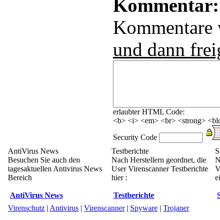
Kommentar:
Kommentare
und dann frei
erlaubter HTML Code:
<b> <i> <em> <br> <strong> <blo
Security Code
AntiVirus News
Testberichte
S
Besuchen Sie auch den
Nach Herstellern geordnet, die
N
tagesaktuellen Antivirus News
User Virenscanner Testberichte
V
Bereich
hier :
e
AntiVirus News
Testberichte
Virenschutz
|
Antivirus
|
Virenscanner
|
Spyware
|
Trojaner