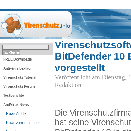
THEMEN
Virenschutzsof
BitDefender 10 
FREE Downloads
vorgestellt
Antivirus Lexikon
Veröffentlicht am Dienstag,
Virenschutz Tutorial
Redaktion
Virenschutz Forum
Testberichte
AntiVirus News
Die Virenschutzfir
News
Archiv
hat seine Virenschu
News zum einbinden