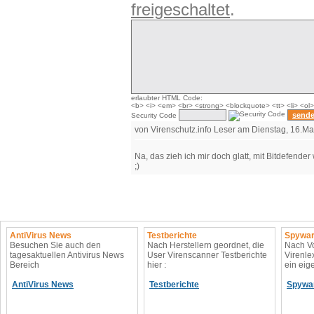
freigeschaltet
.
erlaubter HTML Code:
<b> <i> <em> <br> <strong> <blockquote> <tt> <li> <ol>
Security Code
von Virenschutz.info Leser am Dienstag, 16.Ma
Na, das zieh ich mir doch glatt, mit Bitdefende
;)
AntiVirus News
Testberichte
Spywar
Besuchen Sie auch den
Nach Herstellern geordnet, die
Nach Vo
tagesaktuellen Antivirus News
User Virenscanner Testberichte
Virenle
Bereich
hier :
ein eig
AntiVirus News
Testberichte
Spywa