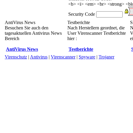
<b> <i> <em> <br> <strong> <blo
Security Code
AntiVirus News
Testberichte
S
Besuchen Sie auch den
Nach Herstellern geordnet, die
N
tagesaktuellen Antivirus News
User Virenscanner Testberichte
V
Bereich
hier :
e
AntiVirus News
Testberichte
Virenschutz
|
Antivirus
|
Virenscanner
|
Spyware
|
Trojaner