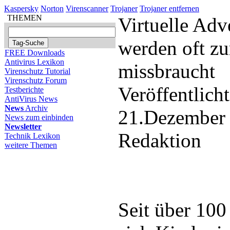
Kaspersky
Norton
Virenscanner
Trojaner
Trojaner entfernen
THEMEN
Virtuelle Adv
werden oft z
FREE Downloads
Antivirus Lexikon
missbraucht
Virenschutz Tutorial
Virenschutz Forum
Veröffentlich
Testberichte
AntiVirus News
News
Archiv
21.Dezember
News zum einbinden
Newsletter
Redaktion
Technik Lexikon
weitere Themen
Seit über 100