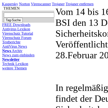
Kaspersky
Norton
Virenscanner
Trojaner
Trojaner entfernen
THEMEN
Vom 14 bis 16
BSI den 13 D
FREE Downloads
Antivirus Lexikon
Sicherheitsko
Virenschutz Tutorial
Virenschutz Forum
Veröffentlich
Testberichte
AntiVirus News
News
Archiv
28.Februar 2
News zum einbinden
Newsletter
Technik Lexikon
weitere Themen
In regelmäßi
findet der De