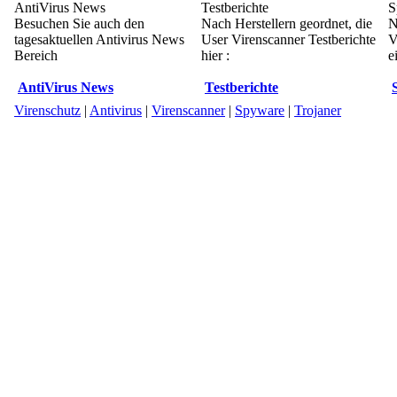
AntiVirus News
Testberichte
S
Besuchen Sie auch den
Nach Herstellern geordnet, die
N
tagesaktuellen Antivirus News
User Virenscanner Testberichte
V
Bereich
hier :
e
AntiVirus News
Testberichte
Virenschutz
|
Antivirus
|
Virenscanner
|
Spyware
|
Trojaner