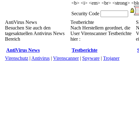
<b> <i> <em> <br> <strong> <blo
Security Code
AntiVirus News
Testberichte
S
Besuchen Sie auch den
Nach Herstellern geordnet, die
N
tagesaktuellen Antivirus News
User Virenscanner Testberichte
V
Bereich
hier :
e
AntiVirus News
Testberichte
Virenschutz
|
Antivirus
|
Virenscanner
|
Spyware
|
Trojaner