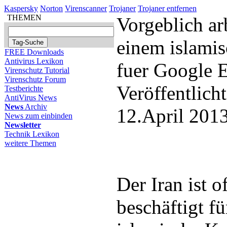
Kaspersky
Norton
Virenscanner
Trojaner
Trojaner entfernen
THEMEN
Vorgeblich arb
einem islami
FREE Downloads
Antivirus Lexikon
fuer Google E
Virenschutz Tutorial
Virenschutz Forum
Veröffentlich
Testberichte
AntiVirus News
News
Archiv
12.April 201
News zum einbinden
Newsletter
Technik Lexikon
weitere Themen
Der Iran ist o
beschäftigt f