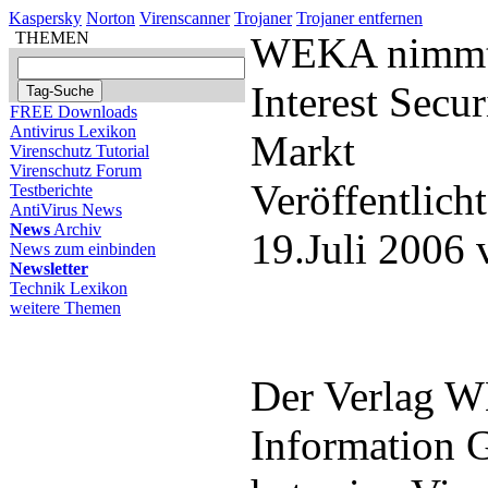
Kaspersky
Norton
Virenscanner
Trojaner
Trojaner entfernen
THEMEN
WEKA nimmt 
Interest Secu
FREE Downloads
Antivirus Lexikon
Markt
Virenschutz Tutorial
Virenschutz Forum
Veröffentlich
Testberichte
AntiVirus News
News
Archiv
19.Juli 2006
News zum einbinden
Newsletter
Technik Lexikon
weitere Themen
Der Verlag 
Information