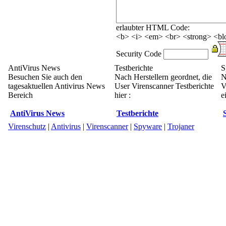
erlaubter HTML Code:
<b> <i> <em> <br> <strong> <blo
Security Code
AntiVirus News
Testberichte
S
Besuchen Sie auch den
Nach Herstellern geordnet, die
N
tagesaktuellen Antivirus News
User Virenscanner Testberichte
V
Bereich
hier :
e
AntiVirus News
Testberichte
Virenschutz
|
Antivirus
|
Virenscanner
|
Spyware
|
Trojaner