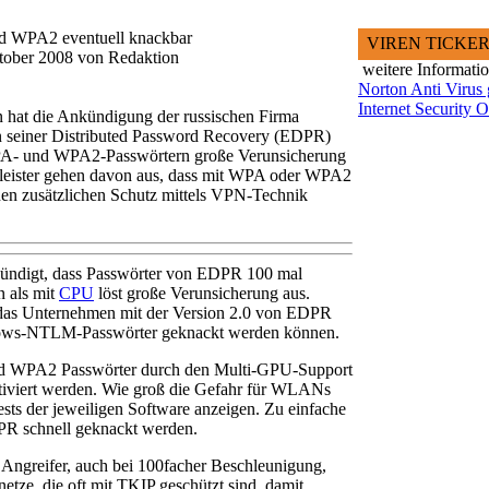
 WPA2 eventuell knackbar
VIREN TICKE
ktober 2008 von Redaktion
weitere Informati
Norton Anti Virus 
Internet Security 
 hat die Ankündigung der russischen Firma
on seiner Distributed Password Recovery (EDPR)
A- und WPA2-Passwörtern große Verunsicherung
stleister gehen davon aus, dass mit WPA oder WPA2
en zusätzlichen Schutz mittels VPN-Technik
ündigt, dass Passwörter von EDPR 100 mal
n als mit
CPU
löst große Verunsicherung aus.
 das Unternehmen mit der Version 2.0 von EDPR
dows-NTLM-Passwörter geknackt werden können.
d WPA2 Passwörter durch den Multi-GPU-Support
tiviert werden. Wie groß die Gefahr für WLANs
s der jeweiligen Software anzeigen. Zu einfache
R schnell geknackt werden.
 Angreifer, auch bei 100facher Beschleunigung,
etze, die oft mit TKIP geschützt sind, damit