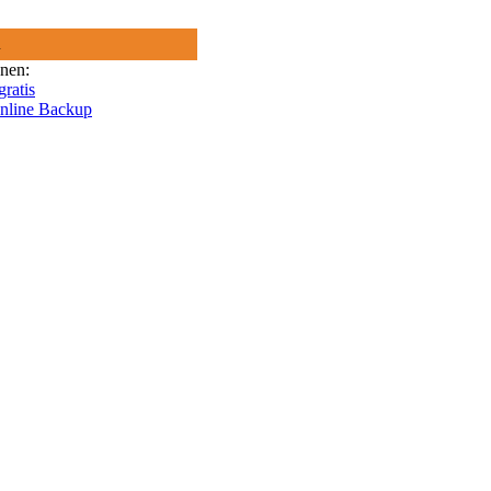
R
onen:
gratis
Online Backup