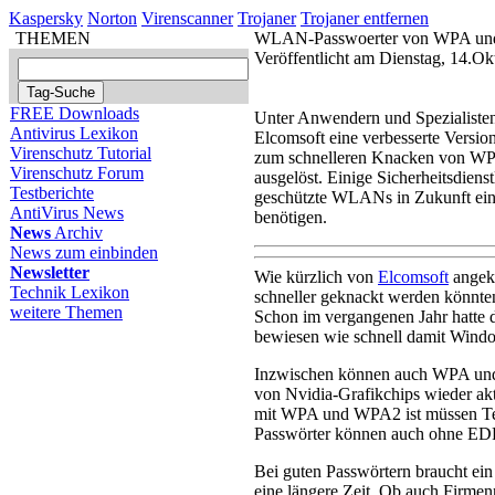
Kaspersky
Norton
Virenscanner
Trojaner
Trojaner entfernen
THEMEN
WLAN-Passwoerter von WPA und
Veröffentlicht am Dienstag, 14.O
FREE Downloads
Unter Anwendern und Spezialisten
Antivirus Lexikon
Elcomsoft eine verbesserte Versi
Virenschutz Tutorial
zum schnelleren Knacken von WP
Virenschutz Forum
ausgelöst. Einige Sicherheitsdien
Testberichte
geschützte WLANs in Zukunft ein
AntiVirus News
benötigen.
News
Archiv
News zum einbinden
Newsletter
Wie kürzlich von
Elcomsoft
angek
Technik Lexikon
schneller geknackt werden könnte
weitere Themen
Schon im vergangenen Jahr hatte
bewiesen wie schnell damit Win
Inzwischen können auch WPA un
von Nvidia-Grafikchips wieder ak
mit WPA und WPA2 ist müssen Test
Passwörter können auch ohne EDP
Bei guten Passwörtern braucht ein
eine längere Zeit. Ob auch Firmenn