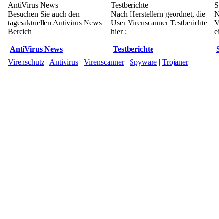
AntiVirus News
Testberichte
S
Besuchen Sie auch den
Nach Herstellern geordnet, die
N
tagesaktuellen Antivirus News
User Virenscanner Testberichte
V
Bereich
hier :
e
AntiVirus News
Testberichte
Virenschutz
|
Antivirus
|
Virenscanner
|
Spyware
|
Trojaner