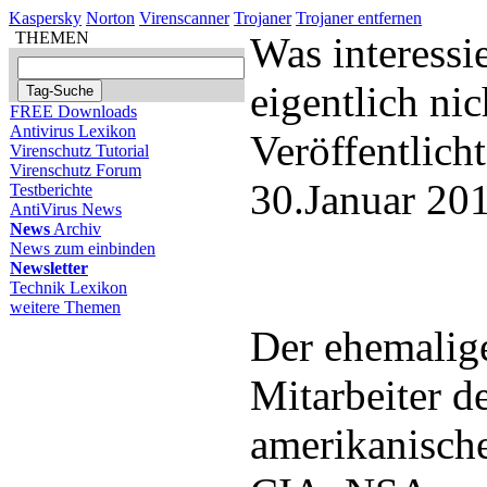
Kaspersky
Norton
Virenscanner
Trojaner
Trojaner entfernen
THEMEN
Was interessi
eigentlich nic
FREE Downloads
Antivirus Lexikon
Veröffentlich
Virenschutz Tutorial
Virenschutz Forum
30.Januar 20
Testberichte
AntiVirus News
News
Archiv
News zum einbinden
Newsletter
Technik Lexikon
weitere Themen
Der ehemalig
Mitarbeiter d
amerikanisch