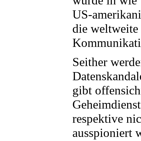
wurde in wie 
US-amerikan
die weltweite 
Kommunikati
Seither werd
Datenskandal
gibt offensich
Geheimdienste
respektive ni
ausspioniert 