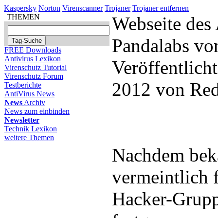
Kaspersky
Norton
Virenscanner
Trojaner
Trojaner entfernen
THEMEN
Webseite des 
Pandalabs vo
FREE Downloads
Antivirus Lexikon
Veröffentlich
Virenschutz Tutorial
Virenschutz Forum
2012 von Red
Testberichte
AntiVirus News
News
Archiv
News zum einbinden
Newsletter
Technik Lexikon
weitere Themen
Nachdem beka
vermeintlich 
Hacker-Grup