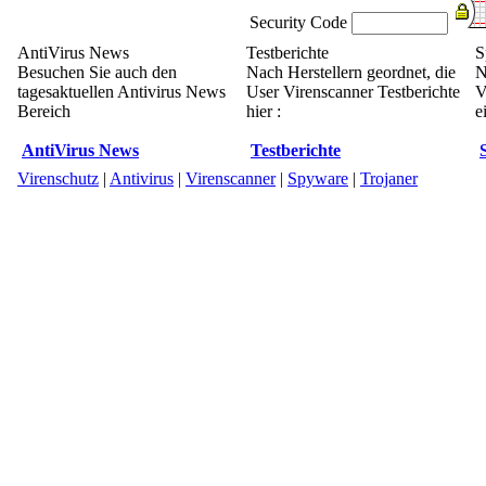
Security Code
AntiVirus News
Testberichte
S
Besuchen Sie auch den
Nach Herstellern geordnet, die
N
tagesaktuellen Antivirus News
User Virenscanner Testberichte
V
Bereich
hier :
e
AntiVirus News
Testberichte
Virenschutz
|
Antivirus
|
Virenscanner
|
Spyware
|
Trojaner