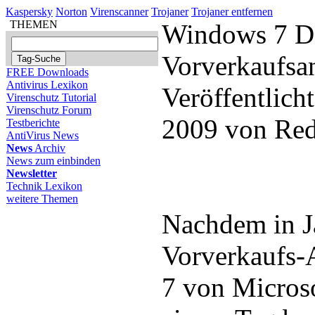
Kaspersky
Norton
Virenscanner
Trojaner
Trojaner entfernen
THEMEN
Windows 7 Da
Vorverkaufsa
FREE Downloads
Antivirus Lexikon
Veröffentlicht
Virenschutz Tutorial
Virenschutz Forum
2009 von Red
Testberichte
AntiVirus News
News
Archiv
News zum einbinden
Newsletter
Technik Lexikon
weitere Themen
Nachdem in J
Vorverkaufs-
7 von Microso