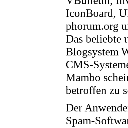
VBulletin, In
IconBoard, U
phorum.org un
Das beliebte 
Blogsystem W
CMS-Systeme
Mambo schein
betroffen zu s
Der Anwender
Spam-Software