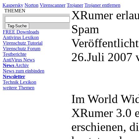
Kaspersky
Norton
Virenscanner
Trojaner
Trojaner entfernen
THEMEN
XRumer erlau
Spam
FREE Downloads
Antivirus Lexikon
Veröffentlich
Virenschutz Tutorial
Virenschutz Forum
26.Juli 2007
Testberichte
AntiVirus News
News
Archiv
News zum einbinden
Newsletter
Technik Lexikon
weitere Themen
Im World Wid
XRumer 3.0 e
erschienen, d