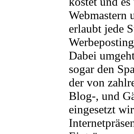
kostet und es
Webmastern 
erlaubt jede 
Werbepostings
Dabei umgeh
sogar den Sp
der von zahlr
Blog-, und G
eingesetzt wi
Internetpräse