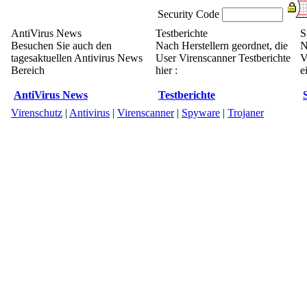
Security Code
AntiVirus News
Testberichte
S
Besuchen Sie auch den
Nach Herstellern geordnet, die
N
tagesaktuellen Antivirus News
User Virenscanner Testberichte
V
Bereich
hier :
e
AntiVirus News
Testberichte
Virenschutz
|
Antivirus
|
Virenscanner
|
Spyware
|
Trojaner