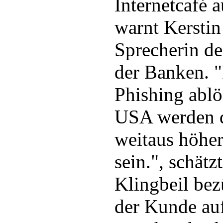
Internetcafé 
warnt Kerstin
Sprecherin d
der Banken. 
Phishing ablö
USA werden d
weitaus höher
sein.", schät
Klingbeil be
der Kunde auf