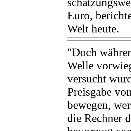
schätzungswei
Euro, bericht
Welt heute.
"Doch währen
Welle vorwie
versucht wur
Preisgabe vo
bewegen, werd
die Rechner 