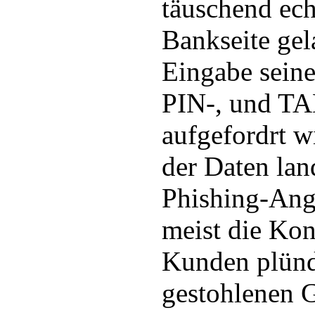
täuschend ec
Bankseite gel
Eingabe sein
PIN-, und T
aufgefordrt w
der Daten lan
Phishing-Angr
meist die Kon
Kunden plünd
gestohlenen G