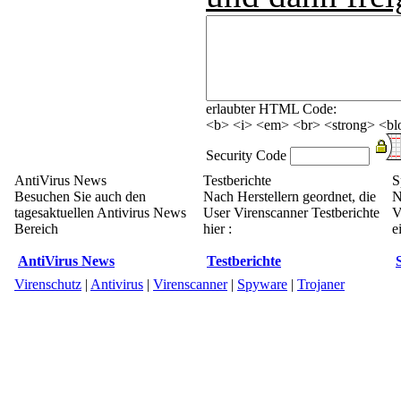
erlaubter HTML Code:
<b> <i> <em> <br> <strong> <blo
Security Code
AntiVirus News
Testberichte
S
Besuchen Sie auch den
Nach Herstellern geordnet, die
N
tagesaktuellen Antivirus News
User Virenscanner Testberichte
V
Bereich
hier :
e
AntiVirus News
Testberichte
Virenschutz
|
Antivirus
|
Virenscanner
|
Spyware
|
Trojaner