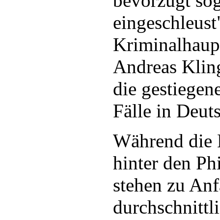
bevorzugt so
eingeschleust"
Kriminalhau
Andreas Kling
die gestiegen
Fälle in Deut
Während die 
hinter den Ph
stehen zu An
durchschnittl