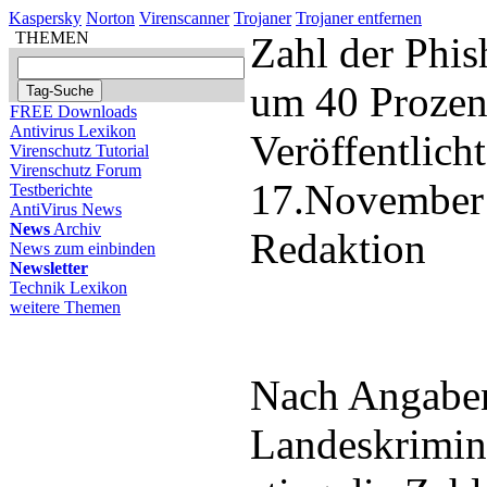
Kaspersky
Norton
Virenscanner
Trojaner
Trojaner entfernen
THEMEN
Zahl der Phis
um 40 Prozen
FREE Downloads
Antivirus Lexikon
Veröffentlich
Virenschutz Tutorial
Virenschutz Forum
17.November
Testberichte
AntiVirus News
News
Archiv
Redaktion
News zum einbinden
Newsletter
Technik Lexikon
weitere Themen
Nach Angabe
Landeskrimin