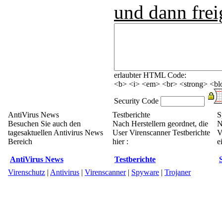
und dann frei
erlaubter HTML Code:
<b> <i> <em> <br> <strong> <blo
Security Code
AntiVirus News
Testberichte
S
Besuchen Sie auch den
Nach Herstellern geordnet, die
N
tagesaktuellen Antivirus News
User Virenscanner Testberichte
V
Bereich
hier :
e
AntiVirus News
Testberichte
Virenschutz
|
Antivirus
|
Virenscanner
|
Spyware
|
Trojaner