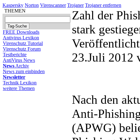
Kaspersky
Norton
Virenscanner
Trojaner
Trojaner entfernen
THEMEN
Zahl der Phi
stark gestieg
FREE Downloads
Antivirus Lexikon
Veröffentlich
Virenschutz Tutorial
Virenschutz Forum
23.Juli 2012
Testberichte
AntiVirus News
News
Archiv
News zum einbinden
Newsletter
Technik Lexikon
weitere Themen
Nach den aktu
Anti-Phishin
(APWG) belief