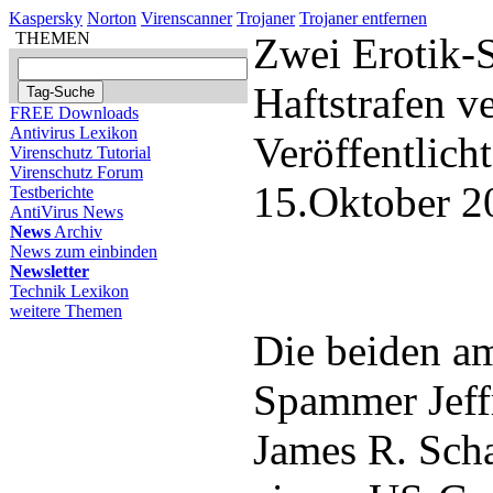
Kaspersky
Norton
Virenscanner
Trojaner
Trojaner entfernen
THEMEN
Zwei Erotik-
Haftstrafen ve
FREE Downloads
Antivirus Lexikon
Veröffentlich
Virenschutz Tutorial
Virenschutz Forum
15.Oktober 2
Testberichte
AntiVirus News
News
Archiv
News zum einbinden
Newsletter
Technik Lexikon
weitere Themen
Die beiden a
Spammer Jeff
James R. Sch