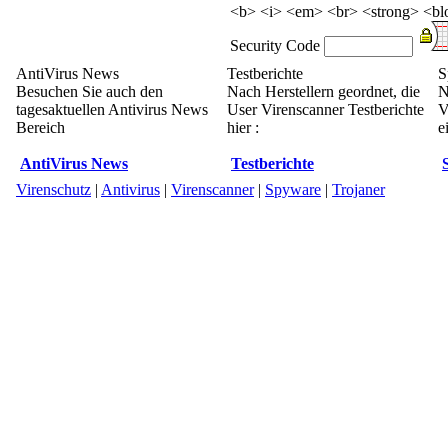
<b> <i> <em> <br> <strong> <blo
Security Code
AntiVirus News
Testberichte
S
Besuchen Sie auch den
Nach Herstellern geordnet, die
N
tagesaktuellen Antivirus News
User Virenscanner Testberichte
V
Bereich
hier :
e
AntiVirus News
Testberichte
Virenschutz
|
Antivirus
|
Virenscanner
|
Spyware
|
Trojaner