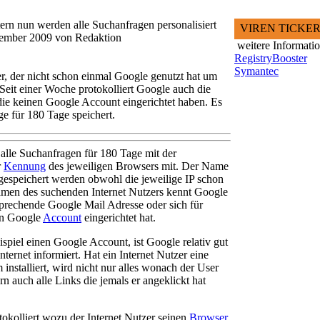
rn nun werden alle Suchanfragen personalisiert
VIREN TICKE
zember 2009 von Redaktion
weitere Informati
RegistryBooster
Symantec
er, der nicht schon einmal Google genutzt hat um
 Seit einer Woche protokolliert Google auch die
 die keinen Google Account eingerichtet haben. Es
ge für 180 Tage speichert.
 alle Suchanfragen für 180 Tage mit der
r
Kennung
des jeweiligen Browsers mit. Der Name
 gespeichert werden obwohl die jeweilige IP schon
amen des suchenden Internet Nutzers kennt Google
prechende Google Mail Adresse oder sich für
en Google
Account
eingerichtet hat.
ispiel einen Google Account, ist Google relativ gut
nternet informiert. Hat ein Internet Nutzer eine
nstalliert, wird nicht nur alles wonach der User
rn auch alle Links die jemals er angeklickt hat
tokolliert wozu der Internet Nutzer seinen
Browser