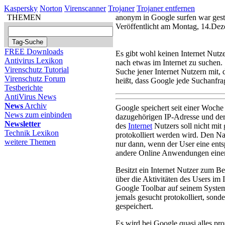
Kaspersky
Norton
Virenscanner
Trojaner
Trojaner entfernen
THEMEN
anonym in Google surfen war geste
Veröffentlicht am Montag, 14.De
FREE Downloads
Es gibt wohl keinen Internet Nutz
Antivirus Lexikon
nach etwas im Internet zu suchen.
Virenschutz Tutorial
Suche jener Internet Nutzern mit,
Virenschutz Forum
heißt, dass Google jede Suchanfra
Testberichte
AntiVirus News
News
Archiv
Google speichert seit einer Woche
News zum einbinden
dazugehörigen IP-Adresse und de
Newsletter
des
Internet
Nutzers soll nicht mit
Technik Lexikon
protokolliert werden wird. Den N
weitere Themen
nur dann, wenn der User eine ents
andere Online Anwendungen ein
Besitzt ein Internet Nutzer zum Be
über die Aktivitäten des Users im I
Google Toolbar auf seinem System i
jemals gesucht protokolliert, sonde
gespeichert.
Es wird bei Google quasi alles pro