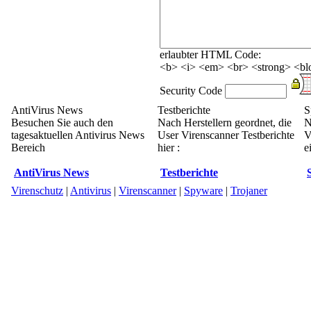
erlaubter HTML Code:
<b> <i> <em> <br> <strong> <blo
Security Code
AntiVirus News
Testberichte
S
Besuchen Sie auch den
Nach Herstellern geordnet, die
N
tagesaktuellen Antivirus News
User Virenscanner Testberichte
V
Bereich
hier :
e
AntiVirus News
Testberichte
Virenschutz
|
Antivirus
|
Virenscanner
|
Spyware
|
Trojaner