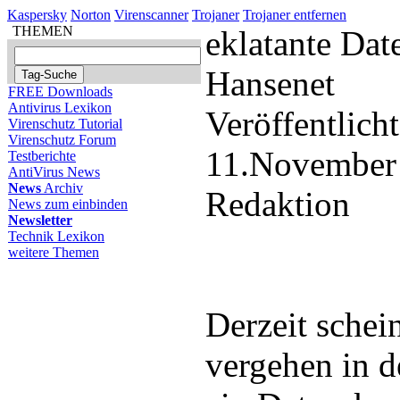
Kaspersky
Norton
Virenscanner
Trojaner
Trojaner entfernen
THEMEN
eklatante Da
Hansenet
FREE Downloads
Antivirus Lexikon
Veröffentlich
Virenschutz Tutorial
Virenschutz Forum
11.November
Testberichte
AntiVirus News
News
Archiv
Redaktion
News zum einbinden
Newsletter
Technik Lexikon
weitere Themen
Derzeit schei
vergehen in d