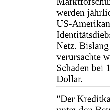
Marktforschu
werden jährli
US-Amerikane
Identitätsdie
Netz. Bislang 
verursachte w
Schaden bei 1
Dollar.
"Der Kreditka
unter den Bet