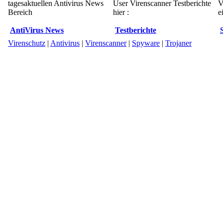
tagesaktuellen Antivirus News
User Virenscanner Testberichte
V
Bereich
hier :
e
AntiVirus News
Testberichte
Virenschutz
|
Antivirus
|
Virenscanner
|
Spyware
|
Trojaner