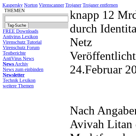
Kaspersky
Norton
Virenscanner
Trojaner
Trojaner entfernen
THEMEN
knapp 12 Mrd
durch Identit
FREE Downloads
Antivirus Lexikon
Netz
Virenschutz Tutorial
Virenschutz Forum
Veröffentlich
Testberichte
AntiVirus News
News
Archiv
24.Februar 2
News zum einbinden
Newsletter
Technik Lexikon
weitere Themen
Nach Angaben
Avivah Litan 