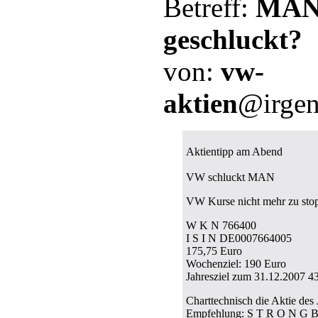
Betreff:
MAN
geschluckt?
von:
vw-
aktien
@irgen
Aktientipp am Abend
VW schluckt MAN
VW Kurse nicht mehr zu sto
W K N 766400
I S I N DE0007664005
175,75 Euro
Wochenziel: 190 Euro
Jahresziel zum 31.12.2007 4
Charttechnisch die Aktie des 
Empfehlung: S T R O N G 