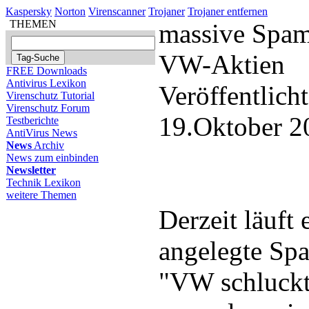
Kaspersky
Norton
Virenscanner
Trojaner
Trojaner entfernen
THEMEN
massive Spam
VW-Aktien
FREE Downloads
Antivirus Lexikon
Veröffentlich
Virenschutz Tutorial
Virenschutz Forum
19.Oktober 2
Testberichte
AntiVirus News
News
Archiv
News zum einbinden
Newsletter
Technik Lexikon
weitere Themen
Derzeit läuft 
angelegte Sp
"VW schluckt