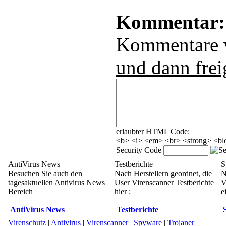
Kommentar:
Kommentare
und dann frei
erlaubter HTML Code:
<b> <i> <em> <br> <strong> <blo
Security Code
AntiVirus News
Testberichte
S
Besuchen Sie auch den
Nach Herstellern geordnet, die
N
tagesaktuellen Antivirus News
User Virenscanner Testberichte
V
Bereich
hier :
e
AntiVirus News
Testberichte
Virenschutz
|
Antivirus
|
Virenscanner
|
Spyware
|
Trojaner