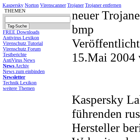
Kaspersky
Norton
Virenscanner
Trojaner
Trojaner entfernen
THEMEN
neuer Trojane
bmp
FREE Downloads
Antivirus Lexikon
Veröffentlich
Virenschutz Tutorial
Virenschutz Forum
15.Mai 2004 
Testberichte
AntiVirus News
News
Archiv
News zum einbinden
Newsletter
Technik Lexikon
weitere Themen
Kaspersky Lab
führenden rus
Hersteller ber