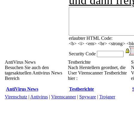
und dann frei
erlaubter HTML Code:
<b> <i> <em> <br> <strong> <blo
Security Code
AntiVirus News
Testberichte
S
Besuchen Sie auch den
Nach Herstellern geordnet, die
N
tagesaktuellen Antivirus News
User Virenscanner Testberichte
V
Bereich
hier :
e
AntiVirus News
Testberichte
Virenschutz
|
Antivirus
|
Virenscanner
|
Spyware
|
Trojaner