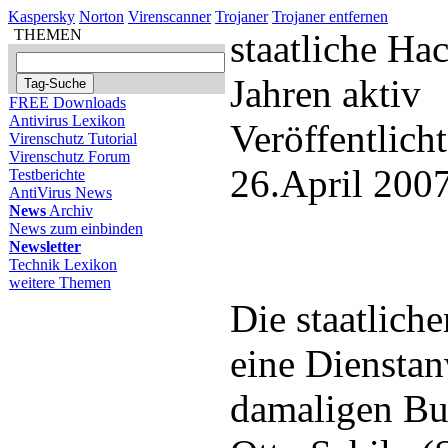
Kaspersky
Norton
Virenscanner
Trojaner
Trojaner entfernen
THEMEN
staatliche Ha
Jahren aktiv
FREE Downloads
Antivirus Lexikon
Veröffentlich
Virenschutz Tutorial
Virenschutz Forum
26.April 200
Testberichte
AntiVirus News
News
Archiv
News zum einbinden
Newsletter
Technik Lexikon
weitere Themen
Die staatlich
eine Diensta
damaligen Bu