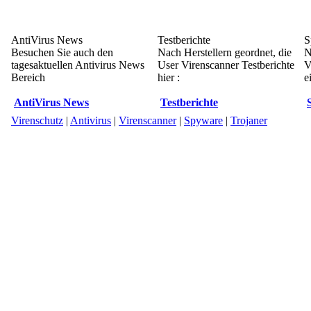
AntiVirus News
Testberichte
S
Besuchen Sie auch den
Nach Herstellern geordnet, die
N
tagesaktuellen Antivirus News
User Virenscanner Testberichte
V
Bereich
hier :
e
AntiVirus News
Testberichte
Virenschutz
|
Antivirus
|
Virenscanner
|
Spyware
|
Trojaner