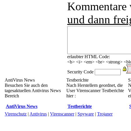
Kommentare
und dann frei
erlaubter HTML Code:
<b> <i> <em> <br> <strong> <blo
Security Code
AntiVirus News
Testberichte
S
Besuchen Sie auch den
Nach Herstellern geordnet, die
N
tagesaktuellen Antivirus News
User Virenscanner Testberichte
V
Bereich
hier :
e
AntiVirus News
Testberichte
Virenschutz
|
Antivirus
|
Virenscanner
|
Spyware
|
Trojaner