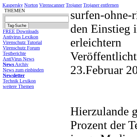
Kaspersky
Norton
Virenscanner
Trojaner
Trojaner entfernen
THEMEN
surfen-ohne-r
den Einstieg i
FREE Downloads
Antivirus Lexikon
erleichtern
Virenschutz Tutorial
Virenschutz Forum
Veröffentlich
Testberichte
AntiVirus News
News
Archiv
23.Februar 2
News zum einbinden
Newsletter
Technik Lexikon
weitere Themen
Hierzulande g
Prozent der T