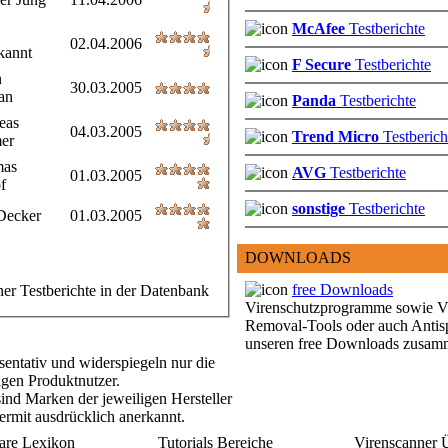
McAfee
Testberichte
02.04.2006
kannt
F Secure
Testberichte
n
30.03.2005
an
Panda
Testberichte
eas
04.03.2005
Trend Micro
Testberich
er
as
AVG
Testberichte
01.03.2005
f
sonstige
Testberichte
Decker
01.03.2005
DOWNLOADS
free Downloads
ner Testberichte in der Datenbank
Virenschutzprogramme sowie V
Removal-Tools oder auch Antis
unseren free Downloads zusamm
äsentativ und widerspiegeln nur die
igen Produktnutzer.
nd Marken der jeweiligen Hersteller
ermit ausdrücklich anerkannt.
re Lexikon
Tutorials Bereiche
Virenscanner 