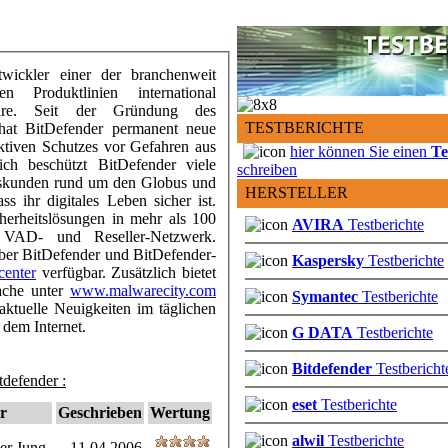
twickler einer der branchenweit
en Produktlinien international
oftware. Seit der Gründung des
TESTBERICHTE
at BitDefender permanent neue
ktiven Schutzes vor Gefahren aus
hier können Sie einen
Te
lich beschützt BitDefender viele
schreiben
ftskunden rund um den Globus und
HERSTELLER
ss ihr digitales Leben sicher ist.
cherheitslösungen in mehr als 100
AVIRA
Testberichte
 VAD- und Reseller-Netzwerk.
über BitDefender und BitDefender-
Kaspersky
Testberichte
center
verfügbar. Zusätzlich bietet
rache unter
www.malwarecity.com
Symantec
Testberichte
aktuelle Neuigkeiten im täglichen
dem Internet.
G DATA
Testberichte
Bitdefender
Testbericht
tdefender :
eset
Testberichte
r
Geschrieben
Wertung
alwil
Testberichte
er Jung
11.04.2006