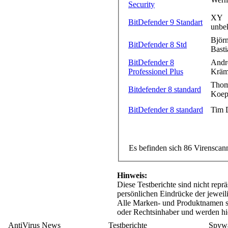
Security
XY
BitDefender 9 Standart
unbe
Björ
BitDefender 8 Std
Basti
BitDefender 8
Andr
Professionel Plus
Kräm
Thom
Bitdefender 8 standard
Koep
BitDefender 8 standard
Tim 
Es befinden sich 86 Virenscan
Hinweis:
Diese Testberichte sind nicht repr
persönlichen Eindrücke der jeweil
Alle Marken- und Produktnamen si
oder Rechtsinhaber und werden hi
AntiVirus News
Testberichte
Spywa