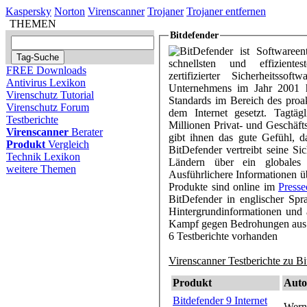
Kaspersky
Norton
Virenscanner
Trojaner
Trojaner entfernen
THEMEN
Bitdefender
BitDefender ist Softwareen
schnellsten und effizientest
FREE Downloads
zertifizierter Sicherheitss
Antivirus Lexikon
Unternehmens im Jahr 2001 h
Virenschutz Tutorial
Standards im Bereich des proa
Virenschutz Forum
dem Internet gesetzt. Tagtäg
Testberichte
Millionen Privat- und Geschä
Virenscanner
Berater
gibt ihnen das gute Gefühl, da
Produkt
Vergleich
BitDefender vertreibt seine Si
Technik Lexikon
Ländern über ein globales
weitere Themen
Ausführlichere Informationen 
Produkte sind online im
Presse
BitDefender in englischer Sp
Hintergrundinformationen und 
Kampf gegen Bedrohungen aus 
6 Testberichte vorhanden
Virenscanner Testberichte zu Bi
Produkt
Auto
Bitdefender 9 Internet
Wern