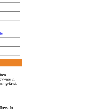
te
iren
pyware in
engefasst.
Übersicht