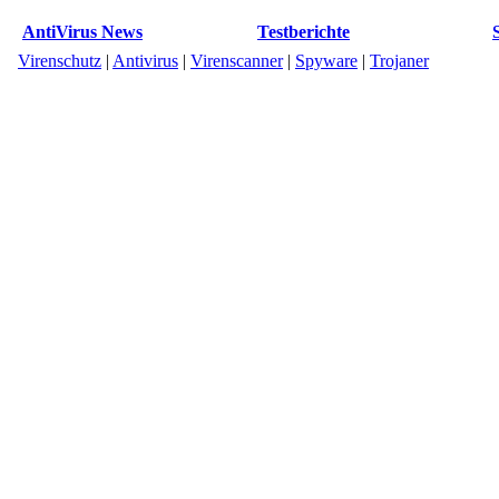
AntiVirus News
Testberichte
Virenschutz
|
Antivirus
|
Virenscanner
|
Spyware
|
Trojaner