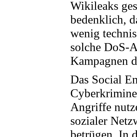
Wikileaks ges
bedenklich, d
wenig techni
solche DoS-A
Kampagnen d
Das Social E
Cyberkriminel
Angriffe nutz
sozialer Net
betrügen. In