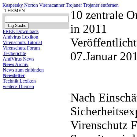
Kaspersky
Norton
Virenscanner
Trojaner
Trojaner entfernen
THEMEN
10 zentrale 
in 2011
FREE Downloads
Antivirus Lexikon
Veröffentlich
Virenschutz Tutorial
Virenschutz Forum
07.Januar 20
Testberichte
AntiVirus News
News
Archiv
News zum einbinden
Newsletter
Technik Lexikon
weitere Themen
Nach Einschä
Sicherheitsex
Virenschutz 